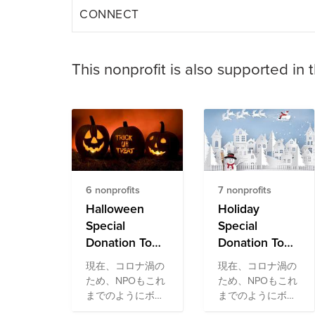
CONNECT
This nonprofit is also supported in 
6 nonprofits
7 nonprofits
Halloween
Holiday
Special
Special
Donation To
Donation To
Japanese
Japanese
現在、コロナ渦の
現在、コロナ渦の
Society Fund
Society Fund
ため、NPOもこれ
ため、NPOもこれ
までのようにボラ
までのようにボラ
ンティア活動がで
ンティア活動がで