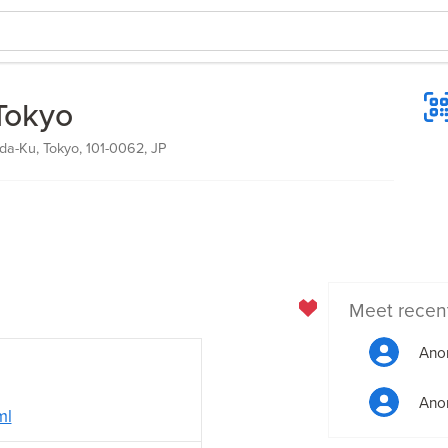
Tokyo
oda-Ku, Tokyo, 101-0062, JP
Meet recen
Ano
Ano
ml