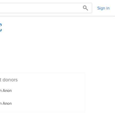
Sign in
t donors
n Anon
n Anon