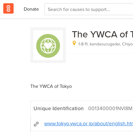
Donate
The YWCA of 
1-8-11, kandasurugadai, Chiy
The YWCA of Tokyo
Unique Identification
0013400001NVl8M
www.tokyo.ywca.or.jp/about/english.ht