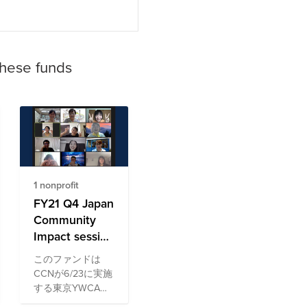
these funds
1 nonprofit
FY21 Q4 Japan
Community
Impact session
for Tokyo
このファンドは
YWCA Fund
CCNが6/23に実施
する東京YWCA様
をお招きして実施