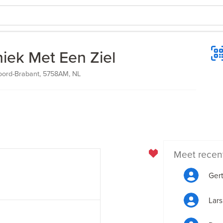
ek Met Een Ziel
Noord-Brabant, 5758AM, NL
Meet recen
Ger
Lar