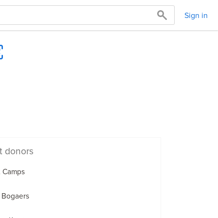
Sign in
t donors
t Camps
s Bogaers