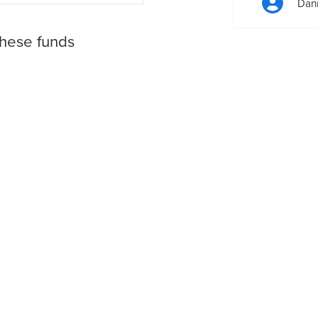
Dan
these funds