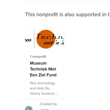
This nonprofit is also supported in 
1 nonprofit
Museum
Techniek Met
Een Ziel Fund
Nice technology,
and daily life,
history museum in
Neerkant. Also
involved in
Created by
technology
Joost