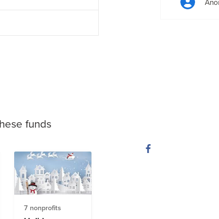
Ano
these funds
7 nonprofits