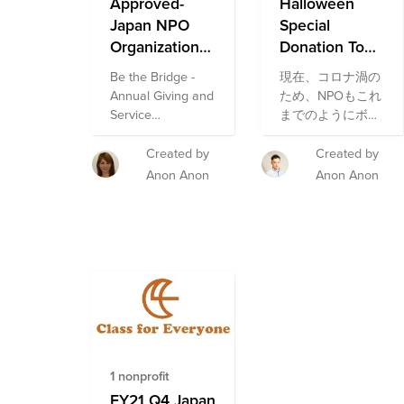
Approved-
Halloween
Japan NPO
Special
Organizations
Donation To
Fund
Japanese
Be the Bridge -
現在、コロナ渦の
Society Fund
Annual Giving and
ため、NPOもこれ
Service
までのようにボラ
Campaign- Japan
ンティア活動がで
きず、支援を必要
Created by
Created by
としている人への
Anon Anon
Anon Anon
サポートが難しい
状況にあります。
そこで、もうすぐ
ハロウィンの季節
なので、日本社会
に貢献しているＮ
ＰＯに寄付で貢献
してみませんか？
これまで、ボラン
ティア活動や寄付
1 nonprofit
の経験がない方も
FY21 Q4 Japan
これを機にぜひ、