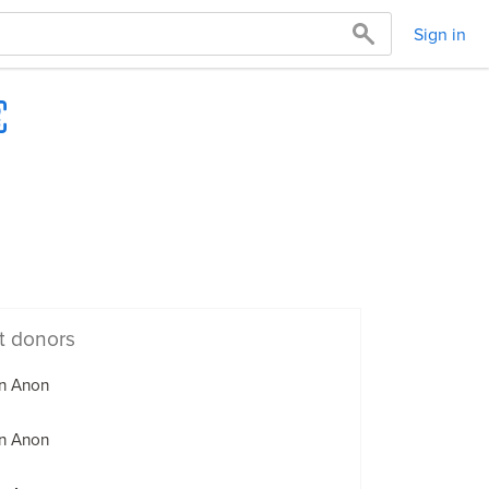
Sign in
t donors
n Anon
n Anon