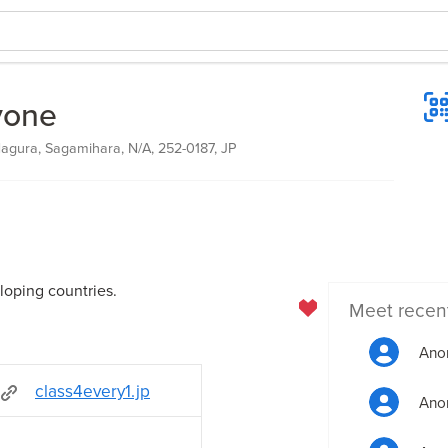
yone
agura, Sagamihara, N/A, 252-0187, JP
loping countries.
Meet recen
Ano
class4every1.jp
Ano