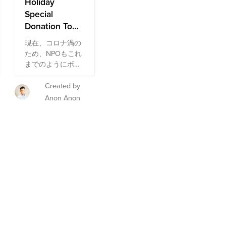
Holiday
Special
Donation To
Japanese
現在、コロナ渦の
Society Fund
ため、NPOもこれ
までのようにボラ
ンティア活動がで
きず、支援を必要
Created by
としている人への
Anon Anon
サポートが難しい
状況にあります。
そこで、もうすぐ
クリスマスの季節
なので、日本社会
に貢献しているＮ
ＰＯに寄付で貢献
してみませんか？
これまで、ボラン
ティア活動や寄付
の経験がない方も
これを機にぜひ、