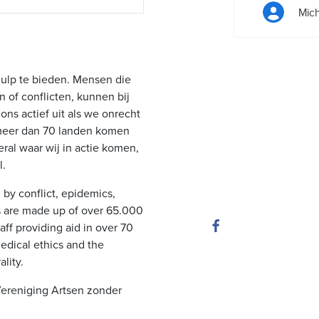
Mich
hulp te bieden. Mensen die
n of conflicten, kunnen bij
ns actief uit als we onrecht
meer dan 70 landen komen
eral waar wij in actie komen,
l.
by conflict, epidemics,
ms are made up of over 65.000
taff providing aid in over 70
edical ethics and the
lity.
ereniging Artsen zonder